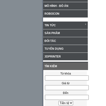
MÔ HÌNH - ĐỒ ÁN
ROBOCON
TIN TỨC
SẢN PHẨM
ĐỐI TÁC
TUYỂN DỤNG
3DPRINTER
TÌM KIẾM
Từ khóa
Giá từ
Đến