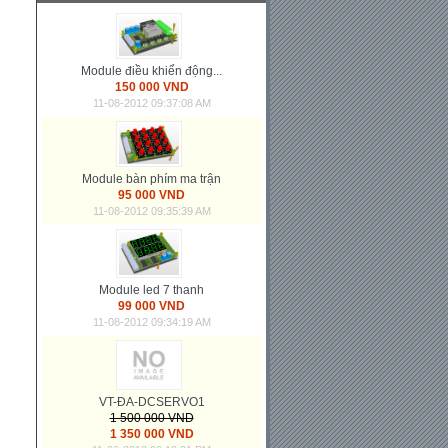
Module điều khiển động...
150 000 VND
11-08-2012 09:37:08 AM
Module bàn phím ma trận
95 000 VND
11-08-2012 09:35:39 AM
Module led 7 thanh
99 000 VND
11-08-2012 09:34:19 AM
VT-ĐA-DCSERVO1
1 500 000 VND
1 350 000 VND