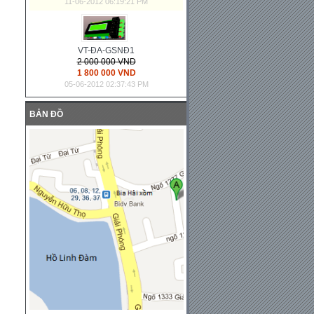
11-06-2012 06:19:21 PM
VT-ĐA-GSNĐ1
2 000 000 VND
1 800 000 VND
05-06-2012 02:37:43 PM
BẢN ĐỒ