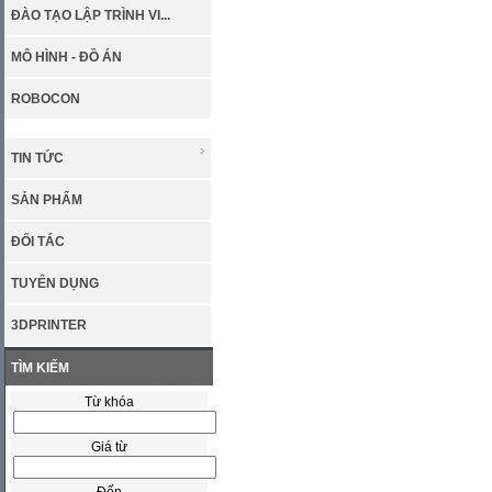
ĐÀO TẠO LẬP TRÌNH VI...
MÔ HÌNH - ĐỒ ÁN
ROBOCON
TIN TỨC
SẢN PHẨM
ĐỐI TÁC
TUYỂN DỤNG
3DPRINTER
TÌM KIẾM
Từ khóa
Giá từ