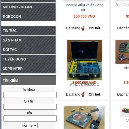
Module 
Module điều khiển động
MÔ HÌNH - ĐỒ ÁN
cơ...
150 000 VND
9
ROBOCON
Đặt hàng
Chi tiết
Đặt hà
TIN TỨC
SẢN PHẨM
ĐỐI TÁC
TUYỂN DỤNG
VN
3DPRINTER
TÌM KIẾM
8 000 000 VND
3 
VT-ĐA-KTN8051-1
Từ khóa
Đặt hàng
Chi tiết
Đặt hà
Giá từ
Đến
V